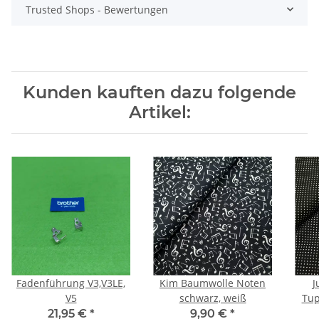
Trusted Shops - Bewertungen
Kunden kauften dazu folgende
Artikel:
Fadenführung V3,V3LE,
Kim Baumwolle Noten
J
V5
schwarz, weiß
Tup
21,95 €
*
9,90 €
*