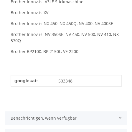
Brother Innov-is V3LE Stickmaschine
Brother Innov-ìs XV
Brother Innov-ìs NX 450, NX 450Q, NV 400, NV 400SE
Brother Innov-ìs NV 350SE, NV 450, NV 500, NV 410, NX
570Q
Brother BP2100, BP 2150L, VE 2200
Produkteigenschaft
Wert
googlekat:
503348
Benachrichtigen, wenn verfügbar