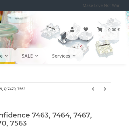
Make Love Not War
0,00 €
le
SALE
Services
9, Q 7470, 7563
fidence 7463, 7464, 7467,
70, 7563