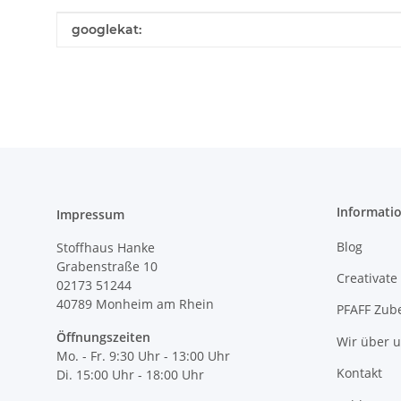
Produkteigenschaft
Wert
googlekat:
Informati
Impressum
Blog
Stoffhaus Hanke
Grabenstraße 10
Creativate
02173 51244
40789
Monheim am Rhein
PFAFF Zub
Öffnungszeiten
Wir über 
Mo. - Fr. 9:30 Uhr - 13:00 Uhr
Kontakt
Di. 15:00 Uhr - 18:00 Uhr