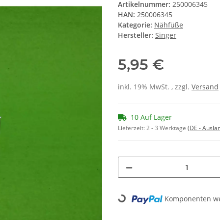
Artikelnummer:
250006345
HAN:
250006345
Kategorie:
Nähfüße
Hersteller:
Singer
5,95 €
inkl. 19% MwSt. , zzgl.
Versand
10 Auf Lager
Lieferzeit:
2 - 3 Werktage
(DE - Ausla
Komponenten wer
Loading...