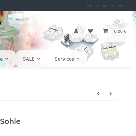
Make Love Not War
0,00 €
le
SALE
Services
 Sohle