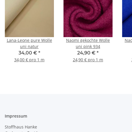
Lana-Leone pure Wolle
Naomi gekochte Wolle
Nao
uni natur
uni pink 934
34,00 €
*
24,90 €
*
34,00 € pro 1 m
24,90 € pro 1 m
Impressum
Stoffhaus Hanke