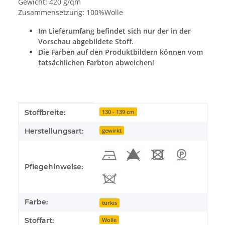
Gewicht: 420 g/qm
Zusammensetzung: 100%Wolle
Im Lieferumfang befindet sich nur der in der
Vorschau abgebildete Stoff.
Die Farben auf den Produktbildern können vom
tatsächlichen Farbton abweichen!
Produkteigenschaft
Wert
Stoffbreite:
130 - 139 cm
Herstellungsart:
gewirkt
Pflegehinweise:
Farbe:
türkis
Stoffart:
Wolle