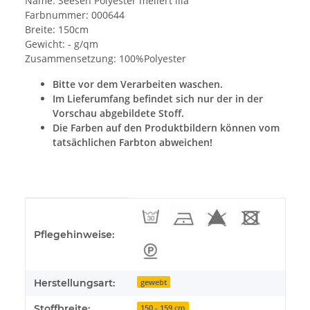
Name: Seesen Polyester meliert lila
Farbnummer: 000644
Breite: 150cm
Gewicht: - g/qm
Zusammensetzung: 100%Polyester
Bitte vor dem Verarbeiten waschen.
Im Lieferumfang befindet sich nur der in der
Vorschau abgebildete Stoff.
Die Farben auf den Produktbildern können vom
tatsächlichen Farbton abweichen!
Produkteigenschaft
Wert
Pflegehinweise:
Herstellungsart:
gewebt
Stoffbreite:
150 - 159 cm