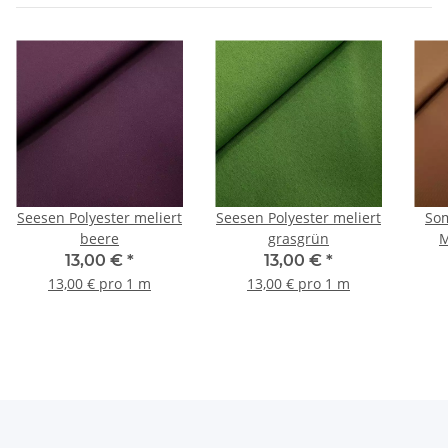
Seesen Polyester meliert
Seesen Polyester meliert
Som
beere
grasgrün
M
13,00 €
*
13,00 €
*
13,00 € pro 1 m
13,00 € pro 1 m