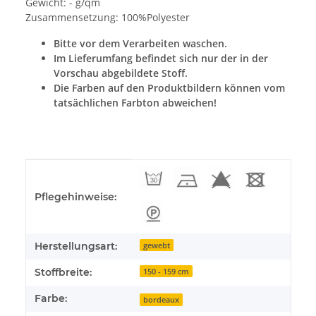
Gewicht: - g/qm
Zusammensetzung: 100%Polyester
Bitte vor dem Verarbeiten waschen.
Im Lieferumfang befindet sich nur der in der
Vorschau abgebildete Stoff.
Die Farben auf den Produktbildern können vom
tatsächlichen Farbton abweichen!
Produkteigenschaft
Wert
Pflegehinweise:
Herstellungsart:
gewebt
Stoffbreite:
150 - 159 cm
Farbe:
bordeaux