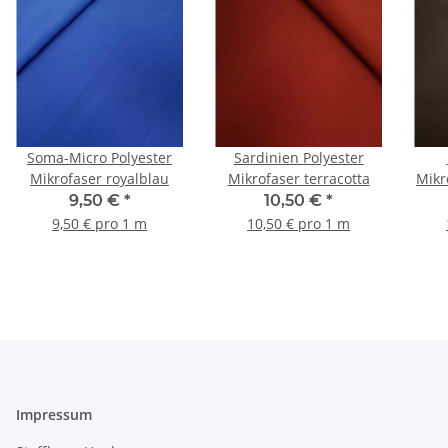
Soma-Micro Polyester
Sardinien Polyester
Mikrofaser royalblau
Mikrofaser terracotta
Mikr
9,50 €
*
10,50 €
*
9,50 € pro 1 m
10,50 € pro 1 m
Impressum