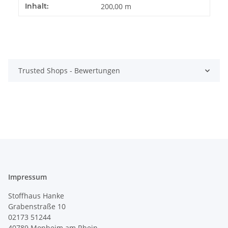
Produkteigenschaft
Wert
Inhalt:
200,00 m
Trusted Shops - Bewertungen
Impressum
Stoffhaus Hanke
Grabenstraße 10
02173 51244
40789
Monheim am Rhein