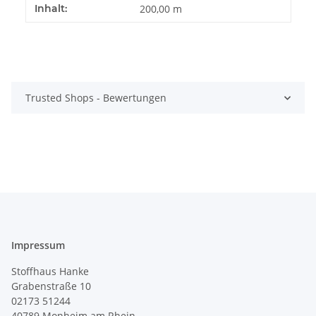
Produkteigenschaft
Wert
Inhalt:
200,00 m
Trusted Shops - Bewertungen
Impressum
Stoffhaus Hanke
Grabenstraße 10
02173 51244
40789
Monheim am Rhein