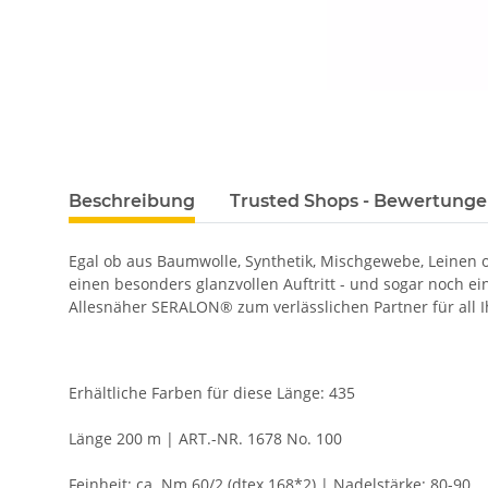
Beschreibung
Trusted Shops - Bewertung
Egal ob aus Baumwolle, Synthetik, Mischgewebe, Leinen
einen besonders glanzvollen Auftritt - und sogar noch e
Allesnäher SERALON® zum verlässlichen Partner für all I
Erhältliche Farben für diese Länge: 435
Länge 200 m | ART.-NR. 1678 No. 100
Feinheit: ca. Nm 60/2 (dtex 168*2) | Nadelstärke: 80-90