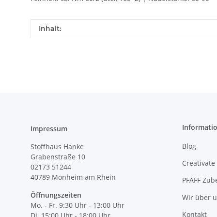
Produkteigenschaft
Wert
Inhalt:
Informati
Impressum
Blog
Stoffhaus Hanke
Grabenstraße 10
Creativate
02173 51244
40789
Monheim am Rhein
PFAFF Zub
Öffnungszeiten
Wir über 
Mo. - Fr. 9:30 Uhr - 13:00 Uhr
Kontakt
Di. 15:00 Uhr - 18:00 Uhr