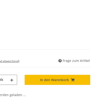
Frage zum Artikel
nd abweichend)
tk
In den Warenkorb
den geladen ...