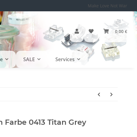
Make Love Not War
0,00 €
le
SALE
Services
Farbe 0413 Titan Grey