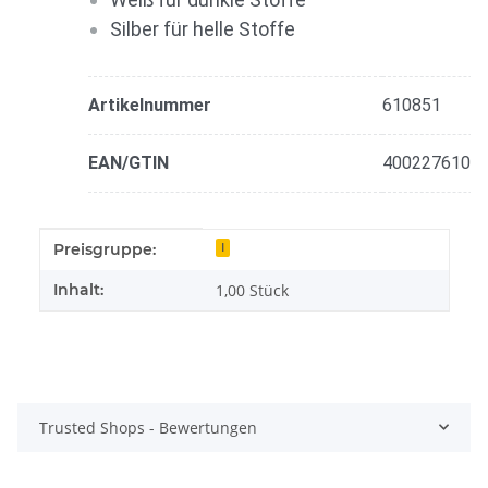
Silber für helle Stoffe
Artikelnummer
610851
EAN/GTIN
4002276108
Produkteigenschaft
Wert
Preisgruppe:
I
Inhalt:
1,00 Stück
Trusted Shops - Bewertungen