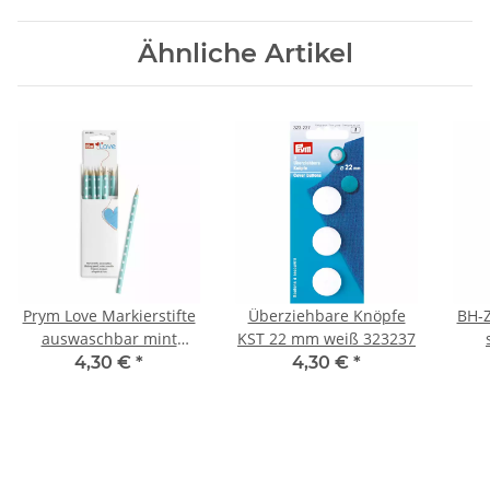
Ähnliche Artikel
Prym Love Markierstifte
Überziehbare Knöpfe
BH-
auswaschbar mint
KST 22 mm weiß 323237
610852
4,30 €
*
4,30 €
*