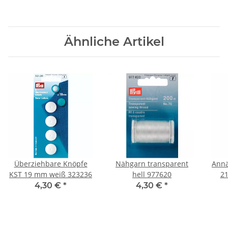
Ähnliche Artikel
Überziehbare Knöpfe
Nähgarn transparent
Annä
KST 19 mm weiß 323236
hell 977620
21
4,30 €
*
4,30 €
*