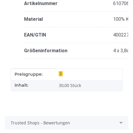
Artikelnummer
610706
Material
100% Kun
EAN/GTIN
4002276
Größeninformation
4 x 3,8c
Produkteigenschaft
Wert
Preisgruppe:
I
Inhalt:
30,00 Stück
Trusted Shops - Bewertungen