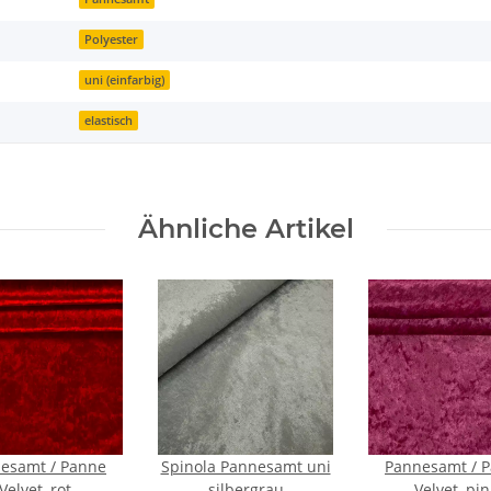
Polyester
uni (einfarbig)
elastisch
Ähnliche Artikel
esamt / Panne
Spinola Pannesamt uni
Pannesamt / 
Velvet, rot
silbergrau
Velvet, pin