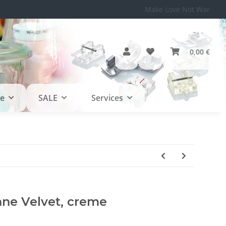
Make Love Not War
0,00 €
le
SALE
Services
ne Velvet, creme