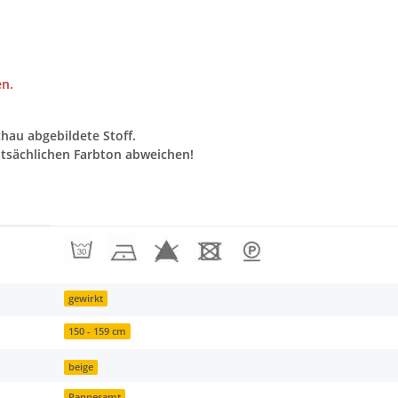
en.
chau abgebildete Stoff.
tsächlichen Farbton abweichen!
gewirkt
150 - 159 cm
beige
Pannesamt