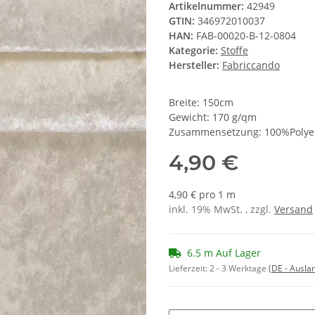
Artikelnummer:
42949
GTIN:
346972010037
HAN:
FAB-00020-B-12-0804
Kategorie:
Stoffe
Hersteller:
Fabriccando
Breite: 150cm
Gewicht: 170 g/qm
Zusammensetzung: 100%Polye
4,90 €
4,90 € pro 1 m
inkl. 19% MwSt. , zzgl.
Versand
6.5 m Auf Lager
Lieferzeit:
2 - 3 Werktage
(DE - Ausla