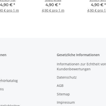
4,90 €
*
4,90 €
*
4,90 €
*
90 € pro 1 m
4,90 € pro 1 m
4,90 € pro 
onen
Gesetzliche Informationen
Informationen zur Echtheit vo
Kundenbewertungen
Datenschutz
ehörkatalog
AGB
uns
Sitemap
Impressum
öglichkeiten