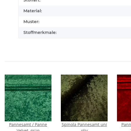
Stoffart:
Material:
Muster:
Stoffmerkmale:
Pannesamt / Panne
Spinola Pannesamt uni
Pann
Velvet, grün
oliv