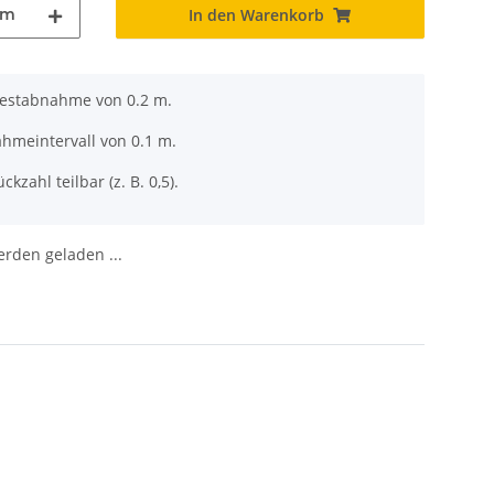
m
In den Warenkorb
destabnahme von 0.2 m.
ahmeintervall von 0.1 m.
ckzahl teilbar (z. B. 0,5).
den geladen ...