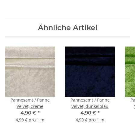
Ähnliche Artikel
Pannesamt / Panne
Pannesamt / Panne
Pa
Velvet, creme
Velvet, dunkelblau
4,90 €
*
4,90 €
*
4,90 € pro 1 m
4,90 € pro 1 m