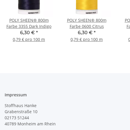
POLY SHEEN® 800m
POLY SHEEN® 800m
PO
Farbe 3355 Dark Indigo
Farbe 0600 Citrus
F
6,30 €
*
6,30 €
*
0,79 € pro 100 m
0,79 € pro 100 m
Impressum
Stoffhaus Hanke
Grabenstraße 10
02173 51244
40789
Monheim am Rhein