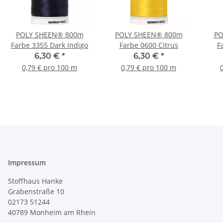
POLY SHEEN® 800m
POLY SHEEN® 800m
PO
Farbe 3355 Dark Indigo
Farbe 0600 Citrus
F
6,30 €
*
6,30 €
*
0,79 € pro 100 m
0,79 € pro 100 m
Impressum
Stoffhaus Hanke
Grabenstraße 10
02173 51244
40789
Monheim am Rhein