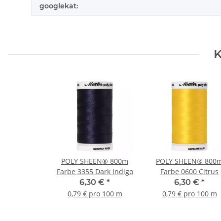
googlekat:
K
POLY SHEEN® 800m
POLY SHEEN® 800
Farbe 3355 Dark Indigo
Farbe 0600 Citrus
6,30 €
*
6,30 €
*
0,79 € pro 100 m
0,79 € pro 100 m