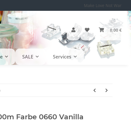
Make Love Not War
0,00 €
le
SALE
Services
a
0m Farbe 0660 Vanilla