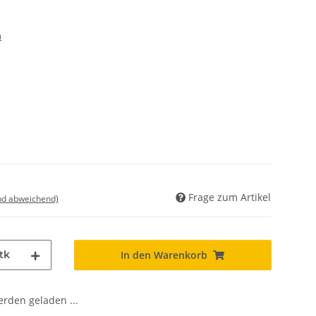
m
Frage zum Artikel
nd abweichend)
tk
In den Warenkorb
den geladen ...