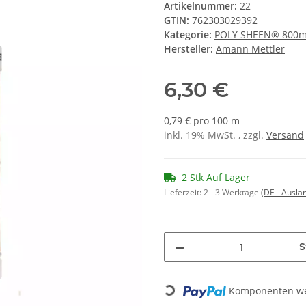
Artikelnummer:
22
GTIN:
762303029392
Kategorie:
POLY SHEEN® 800
Hersteller:
Amann Mettler
6,30 €
0,79 € pro 100 m
inkl. 19% MwSt. , zzgl.
Versand
2 Stk Auf Lager
Lieferzeit:
2 - 3 Werktage
(DE - Ausla
S
Loading...
Komponenten wer