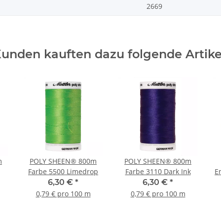
2669
unden kauften dazu folgende Artike
m
POLY SHEEN® 800m
POLY SHEEN® 800m
Farbe 5500 Limedrop
Farbe 3110 Dark Ink
E
6,30 €
*
6,30 €
*
0,79 € pro 100 m
0,79 € pro 100 m