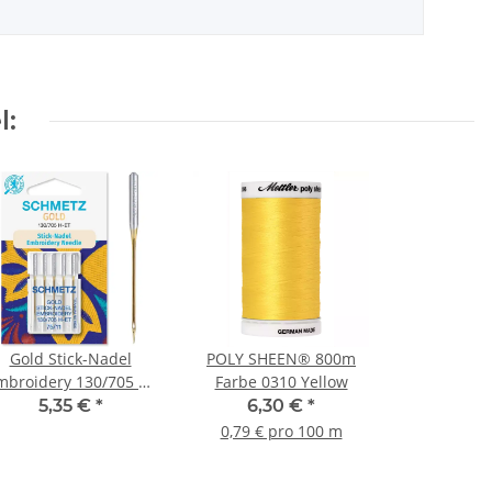
l:
Gold Stick-Nadel
POLY SHEEN® 800m
mbroidery 130/705 H-
Farbe 0310 Yellow
ET SB5 75/11
5,35 €
*
6,30 €
*
0,79 € pro 100 m