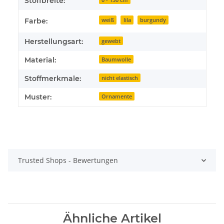
Stoffbreite:
Farbe:
weiß
lila
burgundy
Herstellungsart:
gewebt
Material:
Baumwolle
Stoffmerkmale:
nicht elastisch
Muster:
Ornamente
Trusted Shops - Bewertungen
Ähnliche Artikel