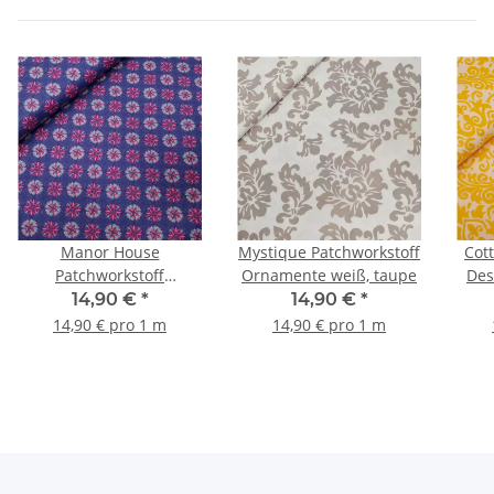
Manor House
Mystique Patchworkstoff
Cot
Patchworkstoff
Ornamente weiß, taupe
Des
Ornamente lila,
Orn
14,90 €
*
14,90 €
*
burgundy
14,90 € pro 1 m
14,90 € pro 1 m