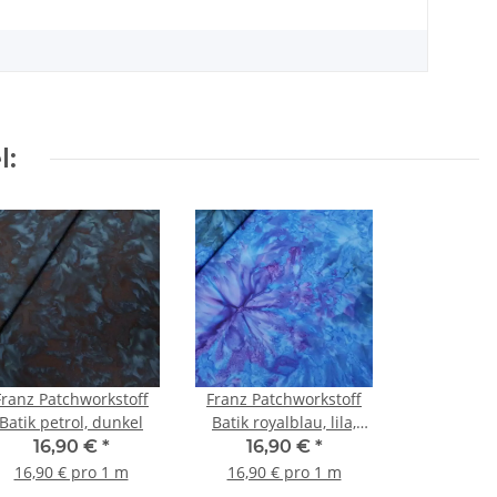
l:
Franz Patchworkstoff
Franz Patchworkstoff
Batik petrol, dunkel
Batik royalblau, lila,
petrol
16,90 €
*
16,90 €
*
16,90 € pro 1 m
16,90 € pro 1 m