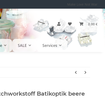
Make Love Not War
0,00 €
le
SALE
Services
tchworkstoff Batikoptik beere