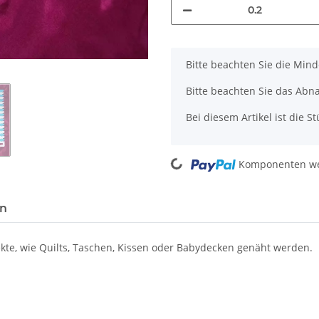
x
Bitte beachten Sie die Min
Bitte beachten Sie das Abn
Bei diesem Artikel ist die Stü
Loading...
Komponenten wer
en
te, wie Quilts, Taschen, Kissen oder Babydecken genäht werden.