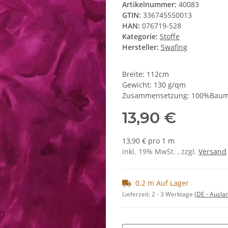
Artikelnummer:
40083
GTIN:
336745550013
HAN:
076719-528
Kategorie:
Stoffe
Hersteller:
Swafing
Breite: 112cm
Gewicht: 130 g/qm
Zusammensetzung: 100%Baum
13,90 €
13,90 € pro 1 m
inkl. 19% MwSt. , zzgl.
Versand
0.2 m Auf Lager
Lieferzeit:
2 - 3 Werktage
(DE - Ausla