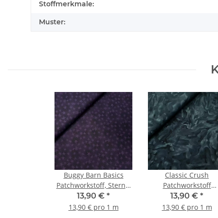
Stoffmerkmale:
Muster:
K
Buggy Barn Basics
Classic Crush
Patchworkstoff, Sterne,
Patchworkstoff
dunkellila
Batikoptik
13,90 €
*
13,90 €
*
dunkelgrün/petrol
13,90 € pro 1 m
13,90 € pro 1 m