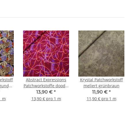
rkstoff
Abstract Expressions
Krystal Patchworkstoff
rgundy,
Patchworkstoffe doodle
meliert grünbraun
d
burgundy, orange
*
13,90 €
*
11,90 €
*
1 m
13,90 € pro 1 m
11,90 € pro 1 m