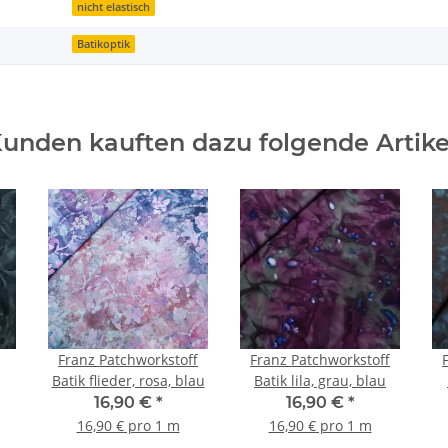
nicht elastisch
Batikoptik
unden kauften dazu folgende Artike
Franz Patchworkstoff
Franz Patchworkstoff
Batik flieder, rosa, blau
Batik lila, grau, blau
16,90 €
*
16,90 €
*
16,90 € pro 1 m
16,90 € pro 1 m