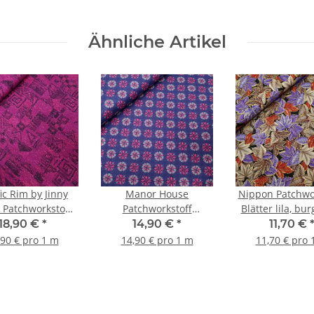
Ähnliche Artikel
ic Rim by Jinny
Manor House
Nippon Patchwo
 Patchworkstoff
Patchworkstoff
Blätter lila, bu
afisch beere
Ornamente lila,
beige, gol
18,90 €
*
14,90 €
*
11,70 €
burgundy
,90 € pro 1 m
14,90 € pro 1 m
11,70 € pro 