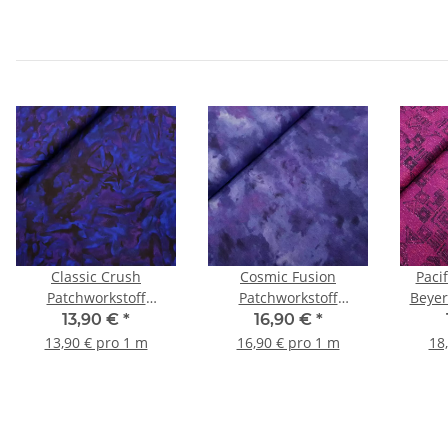
Classic Crush
Cosmic Fusion
Pacif
Patchworkstoff
Patchworkstoff
Beyer
Batikoptik lila, blau
Batikoptik lila
gr
13,90 €
*
16,90 €
*
13,90 € pro 1 m
16,90 € pro 1 m
18