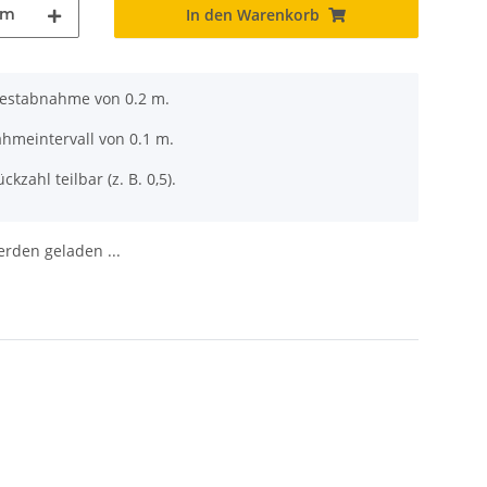
m
In den Warenkorb
destabnahme von 0.2 m.
ahmeintervall von 0.1 m.
ckzahl teilbar (z. B. 0,5).
den geladen ...