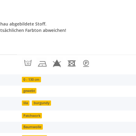
chau abgebildete Stoff.
tsächlichen Farbton abweichen!
0 - 130 cm
gewebt
lila
burgundy
Patchwork
Baumwolle