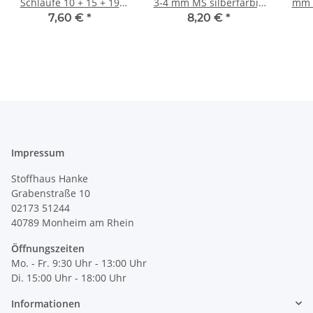
Schlaufe 10 + 15 + 19
3-4 mm MS silberfarbig
mm s
mm 311540
403150
7,60 €
*
8,20 €
*
Impressum
Stoffhaus Hanke
Grabenstraße 10
02173 51244
40789
Monheim am Rhein
Öffnungszeiten
Mo. - Fr. 9:30 Uhr - 13:00 Uhr
Di. 15:00 Uhr - 18:00 Uhr
Informationen