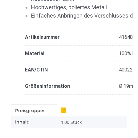
Hochwertiges, poliertes Metall
Einfaches Anbringen des Verschlusses du
Artikelnummer
416481
Material
100% Me
EAN/GTIN
400227
Größeninformation
Ø 19mm
Produkteigenschaft
Wert
Preisgruppe:
R
Inhalt:
1,00 Stück