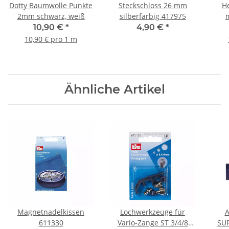
Dotty Baumwolle Punkte
Steckschloss 26 mm
H
2mm schwarz, weiß
silberfarbig 417975
m
10,90 €
*
4,90 €
*
10,90 € pro 1 m
Ähnliche Artikel
Magnetnadelkissen
Lochwerkzeuge für
A
611330
Vario-Zange ST 3/4/8
SU