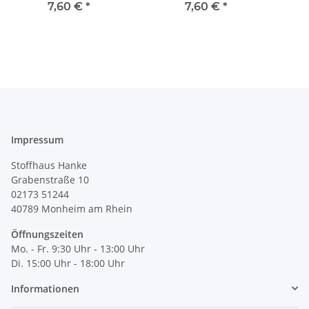
mm 673125
7,60 €
*
7,60 €
*
Impressum
Stoffhaus Hanke
Grabenstraße 10
02173 51244
40789
Monheim am Rhein
Öffnungszeiten
Mo. - Fr. 9:30 Uhr - 13:00 Uhr
Di. 15:00 Uhr - 18:00 Uhr
Informationen