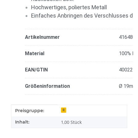
Hochwertiges, poliertes Metall
Einfaches Anbringen des Verschlusses du
Artikelnummer
416480
Material
100% Me
EAN/GTIN
400227
Größeninformation
Ø 19mm
Produkteigenschaft
Wert
Preisgruppe:
R
Inhalt:
1,00 Stück