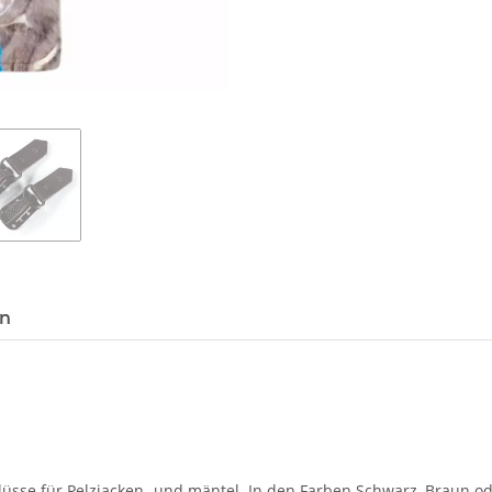
en
lüsse für Pelzjacken- und mäntel. In den Farben Schwarz, Braun od