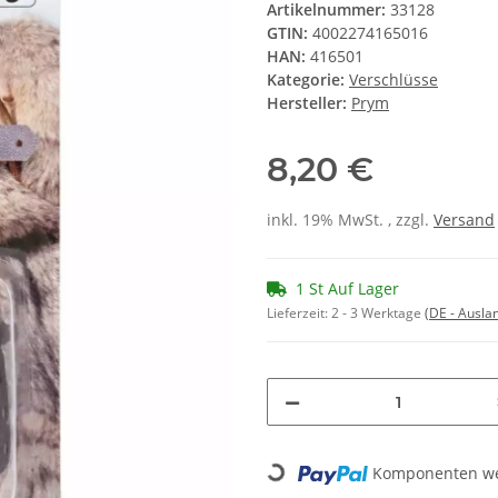
Artikelnummer:
33128
GTIN:
4002274165016
HAN:
416501
Kategorie:
Verschlüsse
Hersteller:
Prym
8,20 €
inkl. 19% MwSt. , zzgl.
Versand
1 St Auf Lager
Lieferzeit:
2 - 3 Werktage
(DE - Ausla
Loading...
Komponenten wer