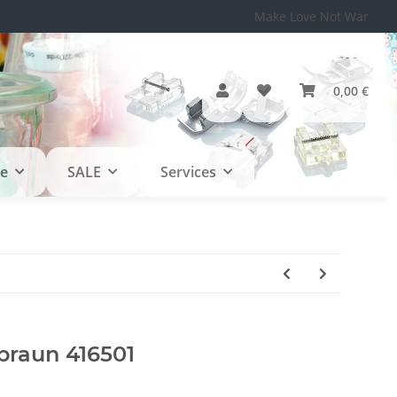
Make Love Not War
0,00 €
le
SALE
Services
braun 416501