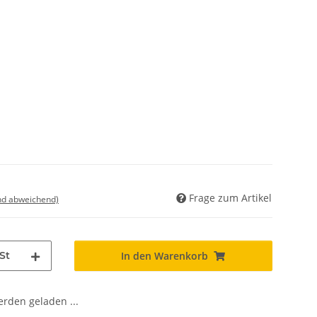
Frage zum Artikel
nd abweichend)
St
In den Warenkorb
den geladen ...