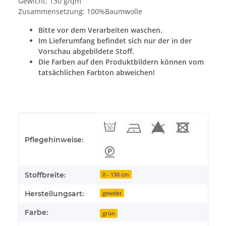
Gewicht: 130 g/qm
Zusammensetzung: 100%Baumwolle
Bitte vor dem Verarbeiten waschen.
Im Lieferumfang befindet sich nur der in der
Vorschau abgebildete Stoff.
Die Farben auf den Produktbildern können vom
tatsächlichen Farbton abweichen!
Produkteigenschaft
Wert
Pflegehinweise:
Stoffbreite:
0 - 130 cm
Herstellungsart:
gewebt
Farbe:
grün