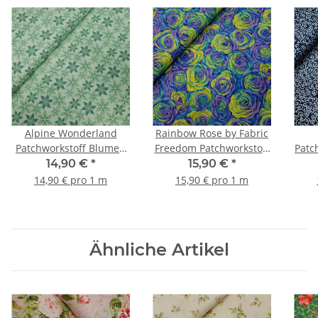
Alpine Wonderland
Rainbow Rose by Fabric
Patchworkstoff Blumen
Freedom Patchworkstoff
Patch
mint
Rosen kiwi, lila
14,90 €
*
15,90 €
*
14,90 € pro 1 m
15,90 € pro 1 m
Ähnliche Artikel