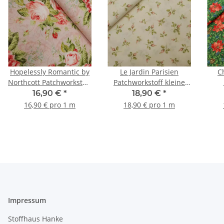
Hopelessly Romantic by
Le Jardin Parisien
C
Northcott Patchworkstoff
Patchworkstoff kleine
Rosen, Paisley rosa
Blumen natur, grün,
Weih
16,90 €
*
18,90 €
*
rosa
16,90 € pro 1 m
18,90 € pro 1 m
Impressum
Stoffhaus Hanke