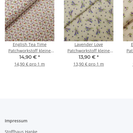
English Tea Time
Lavender Love
E
Patchworkstoff kleine
Patchworkstoff kleine
Pat
Blumen natur, flieder,
Blumen natur, flieder,
Blu
14,90 €
*
13,90 €
*
rot, grün
grün
14,90 € pro 1 m
13,90 € pro 1 m
Impressum
Stoffhaus Hanke