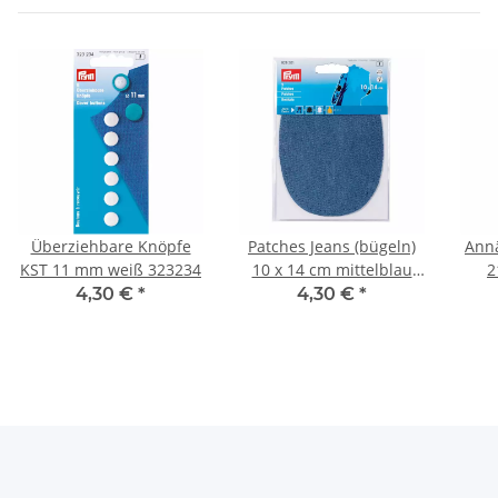
Überziehbare Knöpfe
Patches Jeans (bügeln)
Ann
KST 11 mm weiß 323234
10 x 14 cm mittelblau
2
929301
4,30 €
*
4,30 €
*