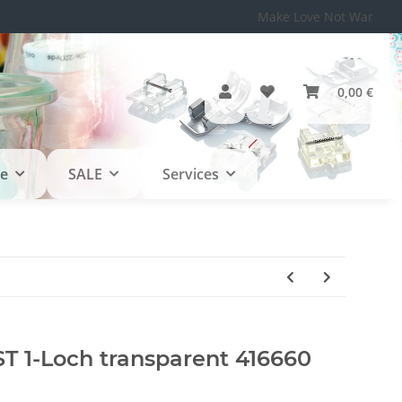
Make Love Not War
0,00 €
le
SALE
Services
T 1-Loch transparent 416660