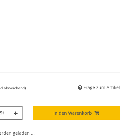
Frage zum Artikel
nd abweichend)
St
In den Warenkorb
den geladen ...