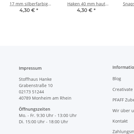
17 mm silberfarbig
Haken 40 mm haut
Snap
341253
992142
w
4,30 €
*
4,30 €
*
Informati
Impressum
Blog
Stoffhaus Hanke
Grabenstraße 10
Creativate
02173 51244
40789
Monheim am Rhein
PFAFF Zub
Öffnungszeiten
Wir über 
Mo. - Fr. 9:30 Uhr - 13:00 Uhr
Kontakt
Di. 15:00 Uhr - 18:00 Uhr
Zahlungsm