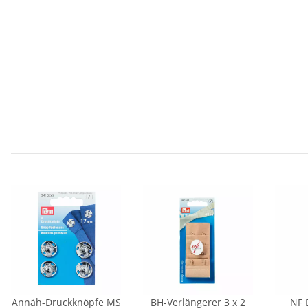
Annäh-Druckknöpfe MS
BH-Verlängerer 3 x 2
NF 