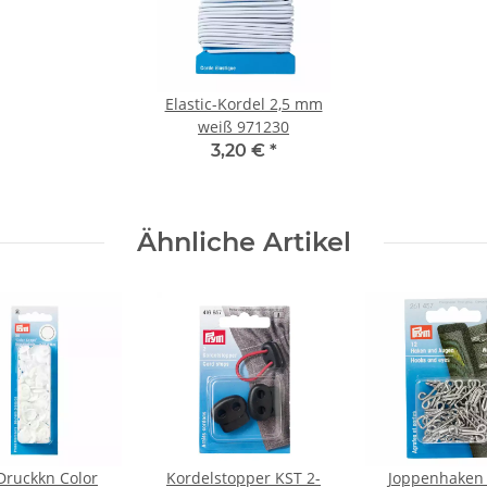
Elastic-Kordel 2,5 mm
weiß 971230
3,20 €
*
Ähnliche Artikel
Druckkn Color
Kordelstopper KST 2-
Joppenhaken