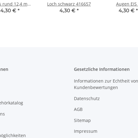
s rund 12,4 mm
Loch schwarz 416657
Augen EIS
eiß 393103
silberfarbig 2
4,30 €
*
4,30 €
*
4,30 €
*
onen
Gesetzliche Informationen
Informationen zur Echtheit vo
Kundenbewertungen
Datenschutz
ehörkatalog
AGB
uns
Sitemap
Impressum
öglichkeiten