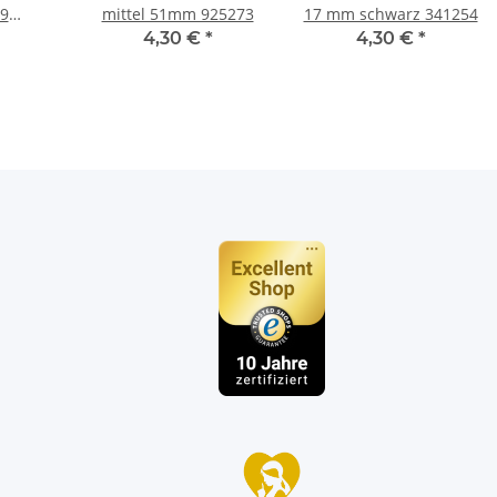
 9
mittel 51mm 925273
17 mm schwarz 341254
61457
4,30 €
*
4,30 €
*
n