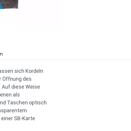
en
assen sich Kordeln
r Öffnung des
. Auf diese Weise
ienen als
und Taschen optisch
ansparentem
 einer SB-Karte