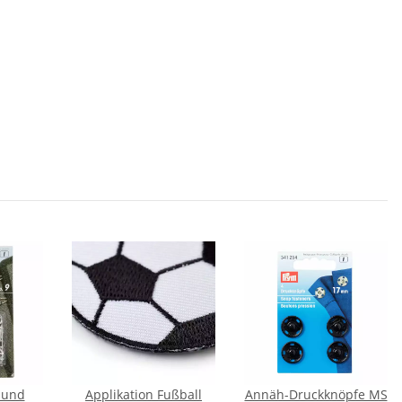
 und
Applikation Fußball
Annäh-Druckknöpfe MS