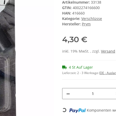
Artikelnummer:
33138
GTIN:
4002274166600
HAN:
416660
Kategorie:
Verschlüsse
Hersteller:
Prym
4,30 €
inkl. 19% MwSt. , zzgl.
Versand
4 St Auf Lager
Lieferzeit:
2 - 3 Werktage
(DE - Ausla
Loading...
Komponenten wer