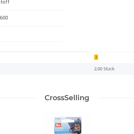
toff
600
I
2,00 Stück
CrossSelling