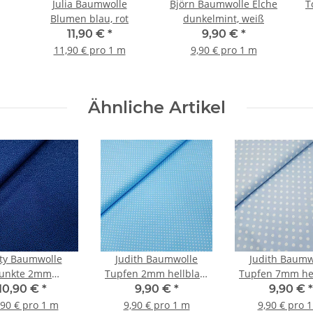
Julia Baumwolle
Björn Baumwolle Elche
T
Blumen blau, rot
dunkelmint, weiß
11,90 €
*
9,90 €
*
11,90 € pro 1 m
9,90 € pro 1 m
Ähnliche Artikel
ty Baumwolle
Judith Baumwolle
Judith Baumw
unkte 2mm
Tupfen 2mm hellblau,
Tupfen 7mm hel
dunkelblau
weiß
weiß
10,90 €
*
9,90 €
*
9,90 €
*
,90 € pro 1 m
9,90 € pro 1 m
9,90 € pro 