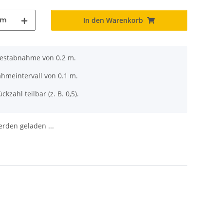
m
In den Warenkorb
destabnahme von 0.2 m.
ahmeintervall von 0.1 m.
ckzahl teilbar (z. B. 0,5).
den geladen ...