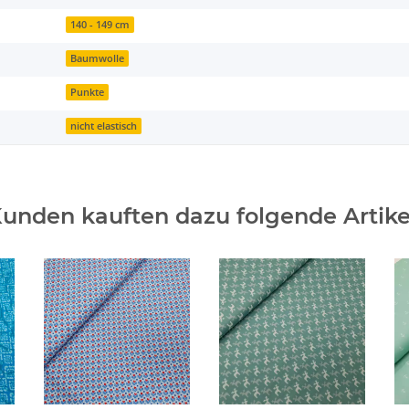
140 - 149 cm
Baumwolle
Punkte
nicht elastisch
unden kauften dazu folgende Artike