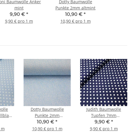
oni Baumwolle Anker
Dotty Baumwolle
mint
Punkte 2mm altmint
9,90 €
*
10,90 €
*
9,90 € pro 1 m
10,90 € pro 1 m
olle
Dotty Baumwolle
Judith Baumwolle
lblau,
Punkte 2mm
Tupfen 7mm
weiß/hellblau
dunkelblau, weiß
10,90 €
*
9,90 €
*
1 m
10,90 € pro 1 m
9,90 € pro 1 m