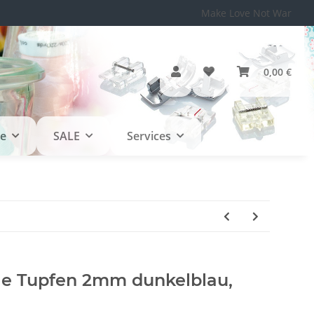
Make Love Not War
0,00 €
le
SALE
Services
e Tupfen 2mm dunkelblau,