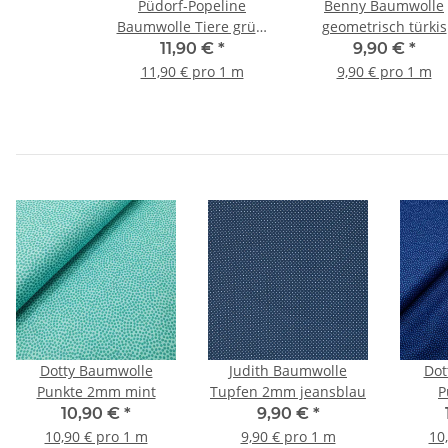
Püdorf-Popeline
Benny Baumwolle
Baumwolle Tiere grün,
geometrisch türkis
türkis
11,90 €
*
9,90 €
*
11,90 € pro 1 m
9,90 € pro 1 m
Dotty Baumwolle
Judith Baumwolle
Dot
Punkte 2mm mint
Tupfen 2mm jeansblau
P
10,90 €
*
9,90 €
*
10,90 € pro 1 m
9,90 € pro 1 m
10