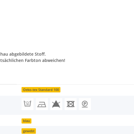
chau abgebildete Stoff.
tsächlichen Farbton abweichen!
Oeko-tex Standard 100
blau
gewebt