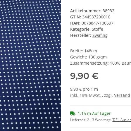
Artikelnummer:
38932
GTIN:
344537290016
HAN:
0078847-100597
Kategorie:
Stoffe
Hersteller:
Swafing
Breite: 148cm
Gewicht: 130 g/qm
Zusammensetzung: 100% Bau
9,90 €
9,90 € pro 1 m
inkl. 19% MwSt. , zzgl.
Versand
1.15 m Auf Lager
Lieferzeit:
2 - 3 Werktage
(DE - Ausla