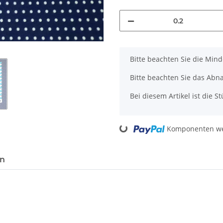
x
Bitte beachten Sie die Min
Bitte beachten Sie das Abn
Bei diesem Artikel ist die Stü
Komponenten wer
Loading...
en