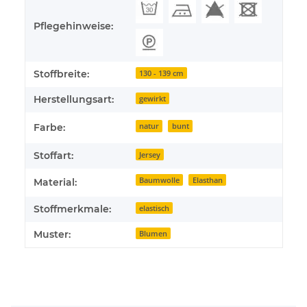
Pflegehinweise:
Stoffbreite:
130 - 139 cm
Herstellungsart:
gewirkt
Farbe:
natur
bunt
Stoffart:
Jersey
Baumwolle
Elasthan
Material:
Stoffmerkmale:
elastisch
Muster:
Blumen