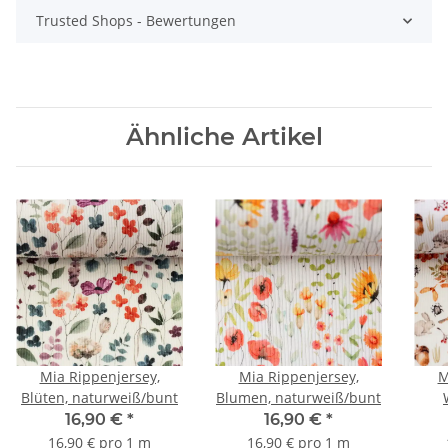
Trusted Shops - Bewertungen
Ähnliche Artikel
Mia Rippenjersey,
Mia Rippenjersey,
M
Blüten, naturweiß/bunt
Blumen, naturweiß/bunt
16,90 €
*
16,90 €
*
16,90 € pro 1 m
16,90 € pro 1 m