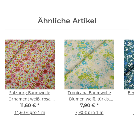
Ähnliche Artikel
Salzburg Baumwolle
Tropicana Baumwolle
Ber
Ornament weiß, rosa,
Blumen weiß, türkis,
gelb, himmelblau
kiwi, gelb
11,60 €
*
7,90 €
*
11,60 € pro 1 m
7,90 € pro 1 m