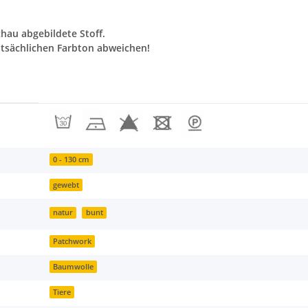
chau abgebildete Stoff.
tsächlichen Farbton abweichen!
0 - 130 cm
gewebt
natur
bunt
Patchwork
Baumwolle
Tiere