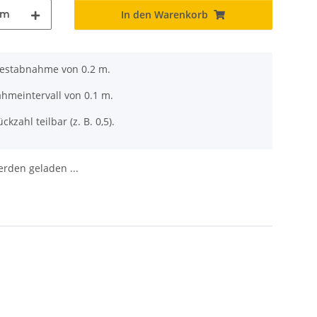
m
In den Warenkorb
destabnahme von 0.2 m.
ahmeintervall von 0.1 m.
ckzahl teilbar (z. B. 0,5).
den geladen ...