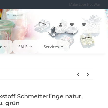
Make Love Not War
0,00 €
le
SALE
Services
stoff Schmetterlinge natur,
u, grün