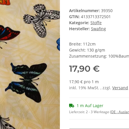
Artikelnummer:
39350
GTIN:
4133713372501
Kategorie:
Stoffe
Hersteller:
Swafing
Breite: 112cm
Gewicht: 130 g/qm
Zusammensetzung: 100%Baum
17,90 €
17,90 € pro 1 m
inkl. 19% MwSt. , zzgl.
Versand
1 m Auf Lager
Lieferzeit:
2 - 3 Werktage
(DE - Ausla