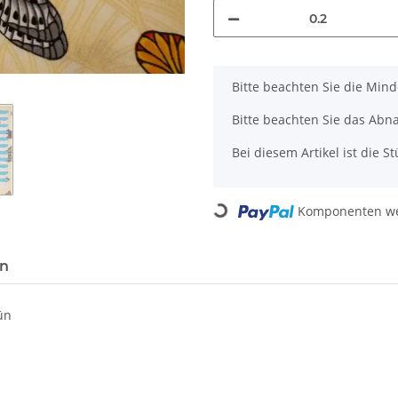
x
Bitte beachten Sie die Min
Bitte beachten Sie das Abn
Bei diesem Artikel ist die Stü
Loading...
Komponenten wer
en
ün