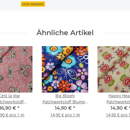
nicht elastisch
Ähnliche Artikel
Cést la Viw
Big Bloom
Happy Hea
tchworkstoff
Patchworkstoff Blumen
Patchworkst
tterlinge rosa,
blau, orange, türkis, lila,
Blumenherzen
16,90 €
*
14,90 €
*
14,90 €
 schwarz, natur
kiwi, weiß
Vögeln natur, 
,90 € pro 1 m
14,90 € pro 1 m
14,90 € pro 
grün, hellblau