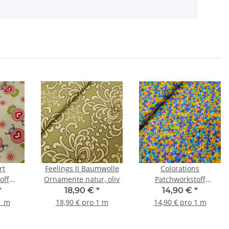
rt
Feelings II Baumwolle
Colorations
off
Ornamente natur, oliv
Patchworkstoff
 mit
Farbenmix blau, kiwi,
*
18,90 €
*
14,90 €
*
rosa,
lila, orange, gelb
1 m
18,90 € pro 1 m
14,90 € pro 1 m
, weiß