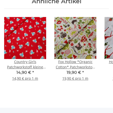
Ähnliche Artikel
Country Girls
Fox Hollow *Organic
Ho
Patchworkstoff kleine
Cotton* Patchworkstoff
Blumen rot, weiß, türkis,
Waldtiere weiß, grün,
Patc
14,90 €
*
19,90 €
*
grün
braun, grau, rot, rosa
14,90 € pro 1 m
19,90 € pro 1 m