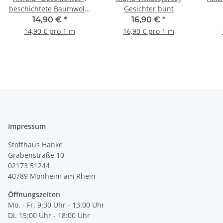
beschichtete Baumwolle
Gesichter bunt
Blumen,
14,90 €
*
16,90 €
*
apricot/flieder/blau
14,90 € pro 1 m
16,90 € pro 1 m
Impressum
Stoffhaus Hanke
Grabenstraße 10
02173 51244
40789
Monheim am Rhein
Öffnungszeiten
Mo. - Fr. 9:30 Uhr - 13:00 Uhr
Di. 15:00 Uhr - 18:00 Uhr