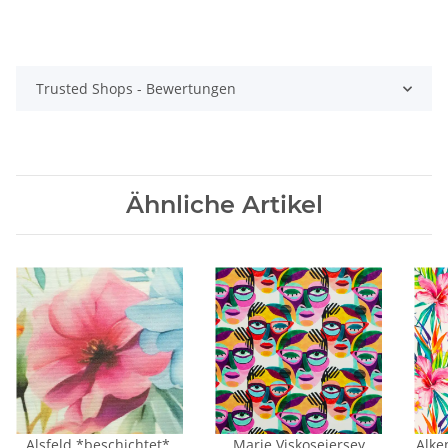
Trusted Shops - Bewertungen
Ähnliche Artikel
Alsfeld *beschichtet*,
Marie Viskosejersey
Alke