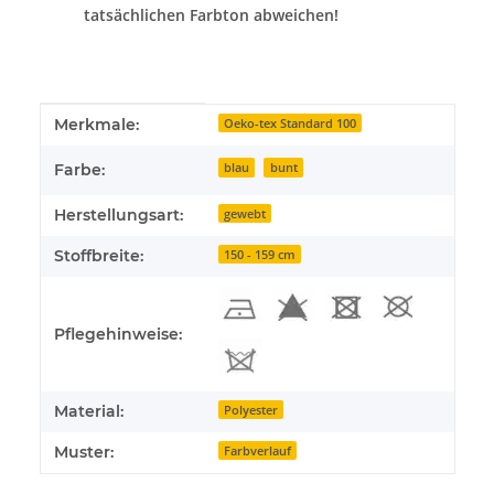
tatsächlichen Farbton abweichen!
Produkteigenschaft
Wert
Merkmale:
Oeko-tex Standard 100
Farbe:
blau
bunt
Herstellungsart:
gewebt
Stoffbreite:
150 - 159 cm
Pflegehinweise:
Material:
Polyester
Muster:
Farbverlauf