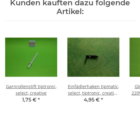
Kunden kauften dazu folgende
Artikel:
Garnrollenstift tiptronic,
Einfädlerhaken tipmatic,
Gl
select, creative
select, tiptronic, creative
220
1467, 260
BA
1,75 €
*
4,95 €
*