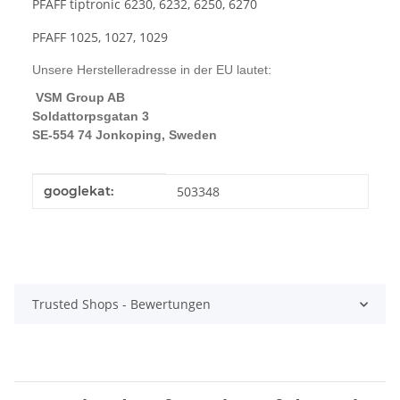
PFAFF tiptronic 6230, 6232, 6250, 6270
PFAFF 1025, 1027, 1029
Unsere Herstelleradresse in der EU lautet:
VSM Group AB
Soldattorpsgatan 3
SE-554 74 Jonkoping, Sweden
Produkteigenschaft
Wert
googlekat:
503348
Trusted Shops - Bewertungen