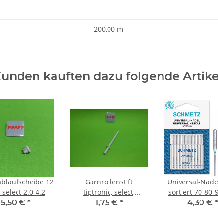
200,00 m
unden kauften dazu folgende Artike
blaufscheibe 12
Garnrollenstift
Universal-Nade
select 2.0-4.2
tiptronic, select,
sortiert 70-80-
creative
5,50 €
*
1,75 €
*
4,30 €
*