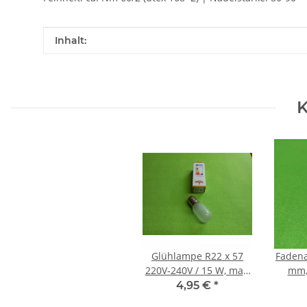
Produkteigenschaft
Wert
Inhalt:
K
Glühlampe R22 x 57
Fadena
220V-240V / 15 W, matt
mm, 
BA15d Steckfassung
4,95 €
*