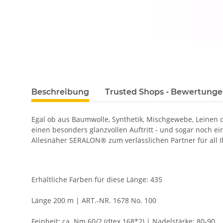
Beschreibung
Trusted Shops - Bewertung
Egal ob aus Baumwolle, Synthetik, Mischgewebe, Leinen
einen besonders glanzvollen Auftritt - und sogar noch e
Allesnäher SERALON® zum verlässlichen Partner für all I
Erhältliche Farben für diese Länge: 435
Länge 200 m | ART.-NR. 1678 No. 100
Feinheit: ca. Nm 60/2 (dtex 168*2) | Nadelstärke: 80-90