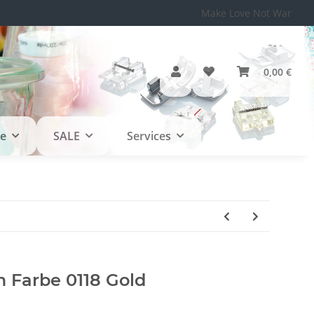
Make Love Not War
0,00 €
le
SALE
Services
Farbe 0118 Gold