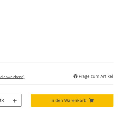
Frage zum Artikel
nd abweichend)
tk
In den Warenkorb