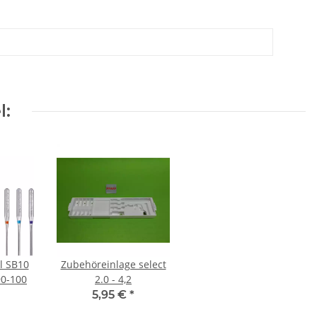
l:
l SB10
Zubehöreinlage select
90-100
2.0 - 4,2
5,95 €
*