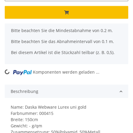
x
Bitte beachten Sie die Mindestabnahme von 0.2 m.
Bitte beachten Sie das Abnahmeintervall von 0.1 m.
Bei diesem Artikel ist die Stückzahl teilbar (z. B. 0,5).
ing...
Komponenten werden geladen ...
Beschreibung
Name: Daska Webware Lurex uni gold
Farbnummer: 000415
Breite: 150cm
Gewicht: - g/qm
Zusammensetzung: 50%Polyamid, 50%Metall