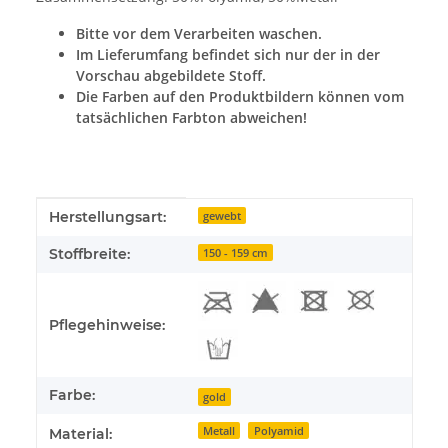
Bitte vor dem Verarbeiten waschen.
Im Lieferumfang befindet sich nur der in der
Vorschau abgebildete Stoff.
Die Farben auf den Produktbildern können vom
tatsächlichen Farbton abweichen!
Produkteigenschaft
Wert
Herstellungsart:
gewebt
Stoffbreite:
150 - 159 cm
Pflegehinweise:
Farbe:
gold
Metall
Polyamid
Material: