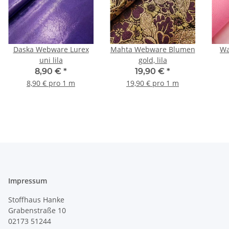
Daska Webware Lurex
Mahta Webware Blumen
Wa
uni lila
gold, lila
8,90 €
*
19,90 €
*
8,90 € pro 1 m
19,90 € pro 1 m
Impressum
Stoffhaus Hanke
Grabenstraße 10
02173 51244