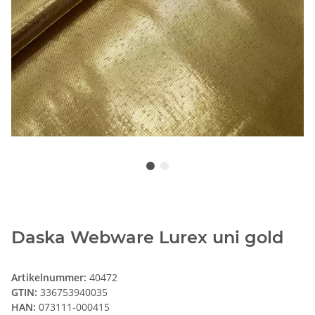
Daska Webware Lurex uni gold
Artikelnummer:
40472
GTIN:
336753940035
HAN:
073111-000415