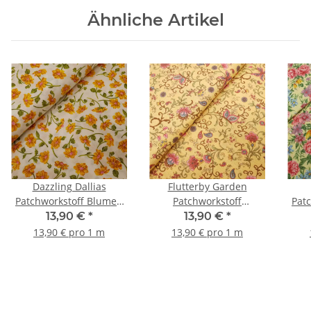
Ähnliche Artikel
Dazzling Dallias
Flutterby Garden
Patchworkstoff Blumen
Patchworkstoff
Pat
natur, gelb, grün
Blunenranken mit
hellg
13,90 €
*
13,90 €
*
Schmetterlingen
13,90 € pro 1 m
13,90 € pro 1 m
hellgelb