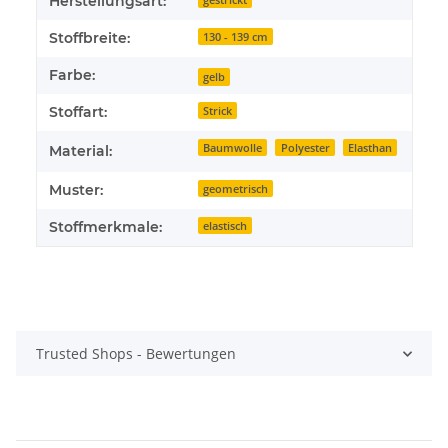
Herstellungsart:
Stoffbreite:
130 - 139 cm
Farbe:
gelb
Stoffart:
Strick
Baumwolle
Polyester
Elasthan
Material:
Muster:
geometrisch
Stoffmerkmale:
elastisch
Trusted Shops - Bewertungen