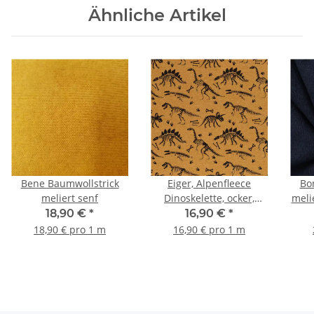
Ähnliche Artikel
Bene Baumwollstrick
Eiger, Alpenfleece
Bo
meliert senf
Dinoskelette, ocker,
meli
meliert
18,90 €
*
16,90 €
*
18,90 € pro 1 m
16,90 € pro 1 m