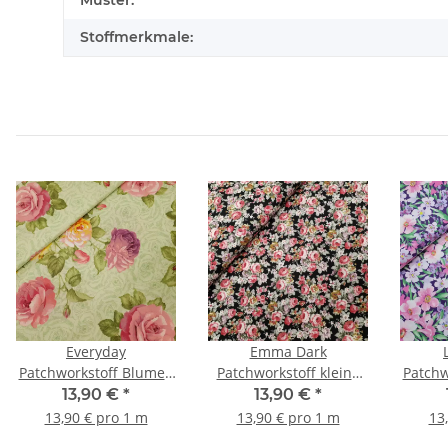
Muster:
Stoffmerkmale:
Everyday
Emma Dark
Patchworkstoff Blumen
Patchworkstoff kleine
Patchw
grün, gelb, rosa
Rosen schwarz, weiß,
lila, 
13,90 €
*
13,90 €
*
rosa
13,90 € pro 1 m
13,90 € pro 1 m
13