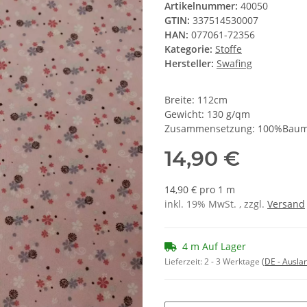
Artikelnummer:
40050
GTIN:
337514530007
HAN:
077061-72356
Kategorie:
Stoffe
Hersteller:
Swafing
Breite: 112cm
Gewicht: 130 g/qm
Zusammensetzung: 100%Baum
14,90 €
14,90 € pro 1 m
inkl. 19% MwSt. , zzgl.
Versand
4 m Auf Lager
Lieferzeit:
2 - 3 Werktage
(DE - Ausla