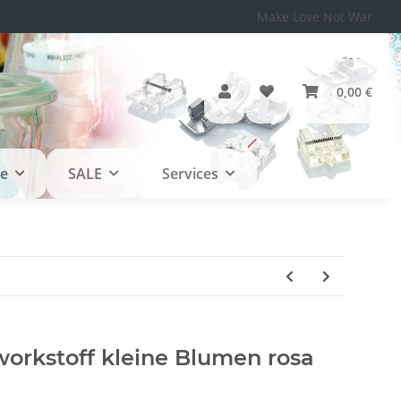
Make Love Not War
0,00 €
le
SALE
Services
orkstoff kleine Blumen rosa