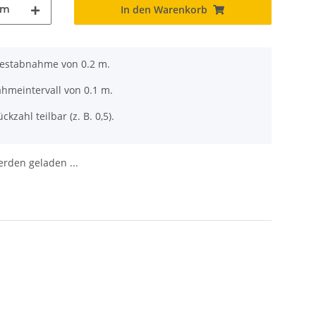
m
In den Warenkorb
destabnahme von 0.2 m.
ahmeintervall von 0.1 m.
ckzahl teilbar (z. B. 0,5).
den geladen ...