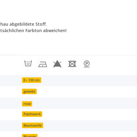
chau abgebildete Stoff.
tsächlichen Farbton abweichen!
0 - 130 cm
gewebt
rosa
Patchwork
Baumwolle
Blumen