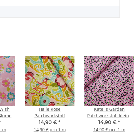
Wish
Halle Rose
Kate´s Garden
 Blumen
Patchworkstoff
Patchworkstoff kleine
, weiß,
abstrakte Blumen weiß,
Blumen rosa, grün,
*
14,90 €
*
14,90 €
*
i
mint, rosa, pink, grün,
schwarz
1 m
14,90 € pro 1 m
14,90 € pro 1 m
orange