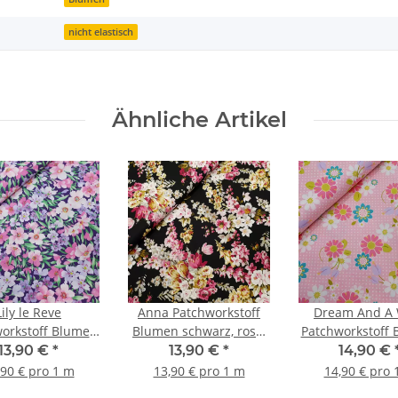
nicht elastisch
Ähnliche Artikel
Lily le Reve
Anna Patchworkstoff
Dream And A 
orkstoff Blumen
Blumen schwarz, rosa,
Patchworkstoff
flieder, rosa, grün
pink, beige
mit Punkten rosa
13,90 €
*
13,90 €
*
14,90 €
türkis, kiw
,90 € pro 1 m
13,90 € pro 1 m
14,90 € pro 