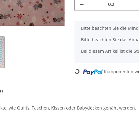
x
Bitte beachten Sie die Min
Bitte beachten Sie das Abn
Bei diesem Artikel ist die Stü
Loading...
Komponenten wer
en
te, wie Quilts, Taschen, Kissen oder Babydecken genäht werden.