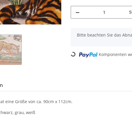
S
x
Bitte beachten Sie das Abna
Loading...
Komponenten wer
en
hat eine Größe von ca. 90cm x 112cm.
chwarz, grau, weiß