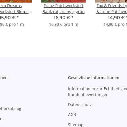
eco Dreams
Franz Patchworkstoff
Fox & Friends b
orkstoff Blumen
Batik rot, orange, grün
& Irene Patchwo
, orange, gold
Pilze natur, o
15,90 €
*
16,90 €
*
14,90 €
braun, gr
,90 € pro 1 m
16,90 € pro 1 m
14,90 € pro 
onen
Gesetzliche Informationen
Informationen zur Echtheit vo
Kundenbewertungen
Datenschutz
ehörkatalog
AGB
uns
Sitemap