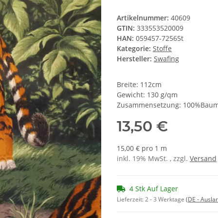
Artikelnummer:
40609
GTIN:
333553520009
HAN:
059457-72565t
Kategorie:
Stoffe
Hersteller:
Swafing
Breite: 112cm
Gewicht: 130 g/qm
Zusammensetzung: 100%Baum
13,50 €
15,00 € pro 1 m
inkl. 19% MwSt. , zzgl.
Versand
4 Stk Auf Lager
Lieferzeit:
2 - 3 Werktage
(DE - Ausla