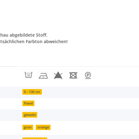
chau abgebildete Stoff.
tsächlichen Farbton abweichen!
0 - 130 cm
Panel
gewebt
grün
orange