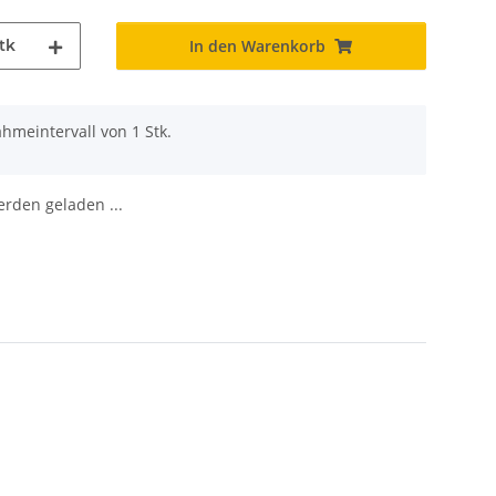
tk
In den Warenkorb
hmeintervall von 1 Stk.
den geladen ...