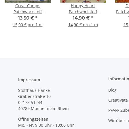
Great Camps
Happy Heart
D
Patchworkstoff
Patchworkstoff
Patchw
Camping natur, grün,
Blumenherzen mit
kiwi
13,50 €
*
14,90 €
*
gelb, rot, blau, braun
Vögeln natur, rosa,
15,00 € pro 1 m
14,90 € pro 1 m
15
grün, hellblau, weiß
Informati
Impressum
Blog
Stoffhaus Hanke
Grabenstraße 10
Creativate
02173 51244
40789
Monheim am Rhein
PFAFF Zub
Öffnungszeiten
Wir über 
Mo. - Fr. 9:30 Uhr - 13:00 Uhr