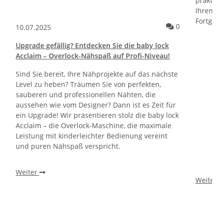
praktis
Ihrem 
Fortges
Kommentare 
0
10.07.2025
Upgrade gefällig? Entdecken Sie die baby lock
Acclaim – Overlock-Nähspaß auf Profi-Niveau!
Sind Sie bereit, Ihre Nähprojekte auf das nächste
Level zu heben? Träumen Sie von perfekten,
sauberen und professionellen Nähten, die
aussehen wie vom Designer? Dann ist es Zeit für
ein Upgrade! Wir präsentieren stolz die baby lock
Acclaim – die Overlock-Maschine, die maximale
Leistung mit kinderleichter Bedienung vereint
und puren Nähspaß verspricht.
Weiter
Weiter