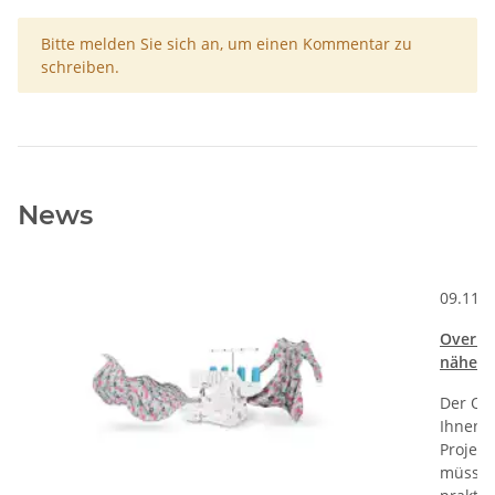
x
Bitte melden Sie sich an, um einen Kommentar zu
schreiben.
News
Kommentare zum Artikel Welche Stickfunktionen hat die PFAFF Crea
09.11.
Overloc
nähen 
Der Onl
Ihnen S
Projekt
müssen