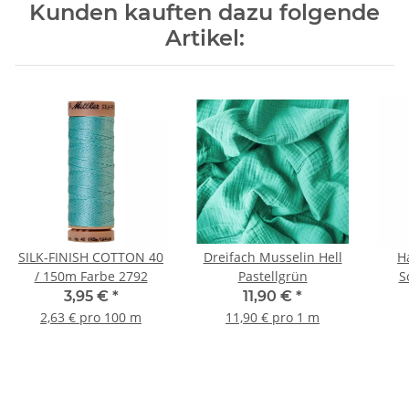
Kunden kauften dazu folgende
Artikel:
SILK-FINISH COTTON 40
Dreifach Musselin Hell
H
/ 150m Farbe 2792
Pastellgrün
S
si
3,95 €
*
11,90 €
*
2,63 € pro 100 m
11,90 € pro 1 m