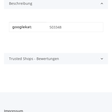
Beschreibung
Produkteigenschaft
Wert
googlekat:
503348
Trusted Shops - Bewertungen
Impressum