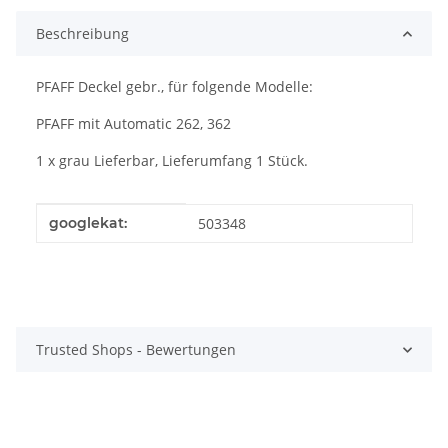
Beschreibung
PFAFF Deckel gebr., für folgende Modelle:
PFAFF mit Automatic 262, 362
1 x grau Lieferbar, Lieferumfang 1 Stück.
Produkteigenschaft
Wert
googlekat:
503348
Trusted Shops - Bewertungen