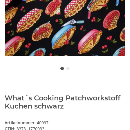
What´s Cooking Patchworkstoff
Kuchen schwarz
Artikelnummer:
40097
GTIN:
337311770033