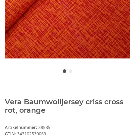
Vera Baumwolljersey criss cross
rot, orange
Artikelnummer:
38585
GTIN:
343102530069