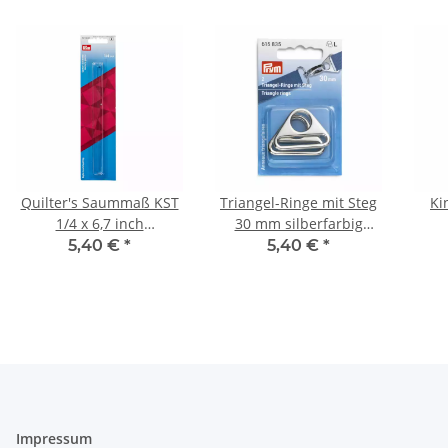
Quilter's Saummaß KST
Triangel-Ringe mit Steg
Ki
1/4 x 6,7 inch
30 mm silberfarbig
transparent 611332
615835
5,40 €
*
5,40 €
*
Impressum