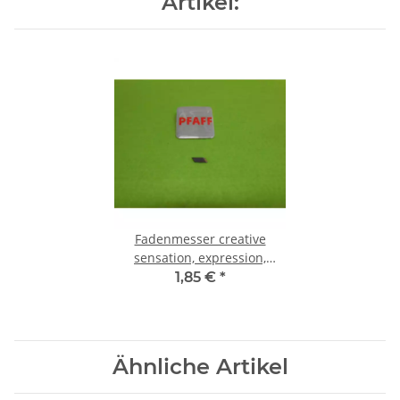
Artikel:
Fadenmesser creative
sensation, expression,
ambition
1,85 €
*
Ähnliche Artikel