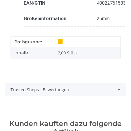
EAN/GTIN
4002276158320
Größeninformation
25mm
Produkteigenschaft
Wert
Preisgruppe:
L
Inhalt:
2,00 Stück
Trusted Shops - Bewertungen
Kunden kauften dazu folgende