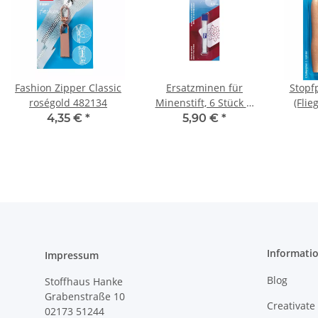
Fashion Zipper Classic
Ersatzminen für
Stopfp
roségold 482134
Minenstift, 6 Stück Ø
(Flie
0,9 mm weiß 610841
4,35 €
*
5,90 €
*
Informati
Impressum
Blog
Stoffhaus Hanke
Grabenstraße 10
Creativate
02173 51244