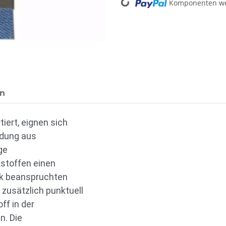
Komponenten wer
Loading...
en
tiert, eignen sich
idung aus
ge
kstoffen einen
ark beanspruchten
n zusätzlich punktuell
ff in der
n. Die