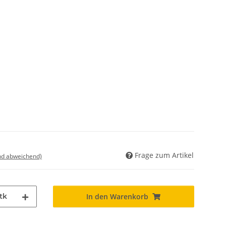
Frage zum Artikel
nd abweichend)
tk
In den Warenkorb