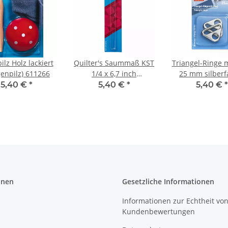
ilz Holz lackiert
Quilter's Saummaß KST
Triangel-Ringe m
genpilz) 611266
1/4 x 6,7 inch
25 mm silberf
transparent 611332
615832
5,40 €
*
5,40 €
*
5,40 €
*
onen
Gesetzliche Informationen
Informationen zur Echtheit vo
Kundenbewertungen