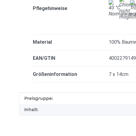
Pflegehinweise
Material
100% Baumw
EAN/GTIN
4002279149
Größeninformation
7 x 14cm
Produkteigenschaft
Wert
Preisgruppe:
Inhalt: