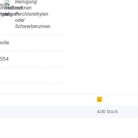
olle
554
L
4,00 Stück