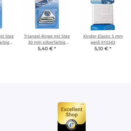
it Steg
Triangel-Ringe mit Steg
Kinder-Elastic 5 mm
arbig
30 mm silberfarbig
weiß 910343
615835
5,40 €
*
5,10 €
*
n