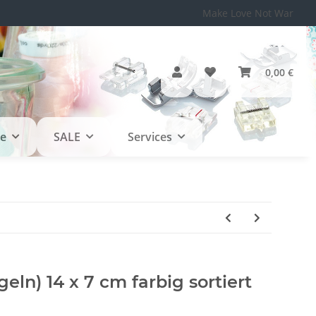
Make Love Not War
0,00 €
le
SALE
Services
geln) 14 x 7 cm farbig sortiert