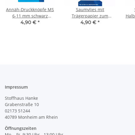
Annäh-Druckknöpfe MS
Saumvlies mit
6-11 mm schwarz
Trägerpapier zum
Halb
341271
Einbügeln 20 mm weiß
4,90 €
*
4,90 €
*
968168
Impressum
Stoffhaus Hanke
Grabenstraße 10
02173 51244
40789
Monheim am Rhein
Öffnungszeiten
Mo. - Fr. 9:30 Uhr - 13:00 Uhr