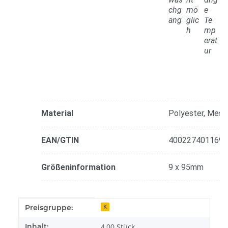
Material
Polyester, Mess
EAN/GTIN
4002274011696
Größeninformation
9 x 95mm
Produkteigenschaft
Wert
Preisgruppe:
K
Inhalt:
4,00 Stück