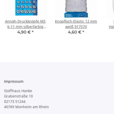
Annäh-Druckknöpfe MS
Knopfloch-Elastic 12 mm
6-11 mm silberfarbig
weiß 917570
Ha
341270
4,90 €
*
4,60 €
*
Impressum
Stoffhaus Hanke
Grabenstraße 10
02173 51244
40789
Monheim am Rhein