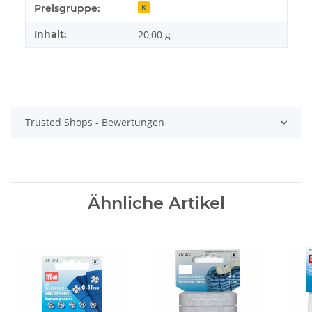
Produkteigenschaft
Wert
Preisgruppe:
K
Inhalt:
20,00 g
Trusted Shops - Bewertungen
Ähnliche Artikel