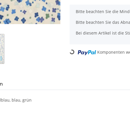
x
Bitte beachten Sie die Min
Bitte beachten Sie das Abn
Bei diesem Artikel ist die Stü
Loading...
Komponenten wer
en
blau, blau, grün