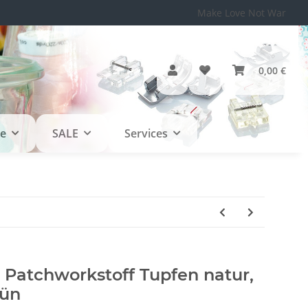
Make Love Not War
0,00 €
le
SALE
Services
 Patchworkstoff Tupfen natur,
rün