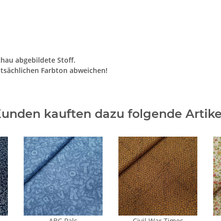
chau abgebildete Stoff.
tsächlichen Farbton abweichen!
unden kauften dazu folgende Artike
ABC Pals
Civil War Times