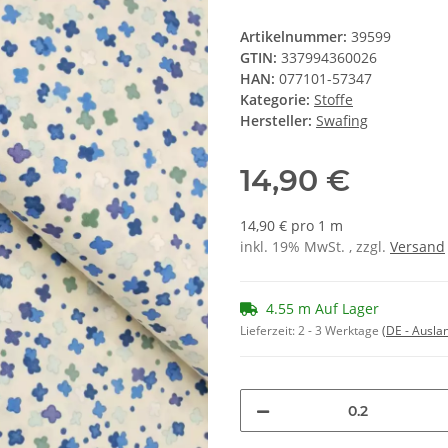
Artikelnummer:
39599
GTIN:
337994360026
HAN:
077101-57347
Kategorie:
Stoffe
Hersteller:
Swafing
14,90 €
14,90 € pro 1 m
inkl. 19% MwSt. , zzgl.
Versand
4.55 m Auf Lager
Lieferzeit:
2 - 3 Werktage
(DE - Ausla