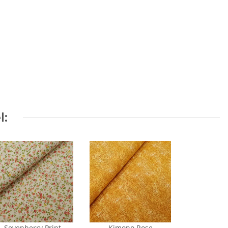
l:
Sevenberry Print
Kimono Rose