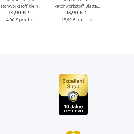
atchworkstoff kleine
Patchworkstoff Blätter
Blumen natur, grün,
ocker, gold
14,90 €
*
13,90 €
*
rot, gelb
14,90 € pro 1 m
13,90 € pro 1 m
n