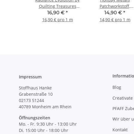
Quilting Treasures
Patchworkstoff,
Patchworkstoff Spiralen
Spiralen, blau, silbe
16,90 €
*
14,90 €
*
grün
16,90 € pro 1 m
14,90 € pro 1 m
Informati
Impressum
Blog
Stoffhaus Hanke
Grabenstraße 10
Creativate
02173 51244
40789
Monheim am Rhein
PFAFF Zub
Öffnungszeiten
Wir über 
Mo. - Fr. 9:30 Uhr - 13:00 Uhr
Kontakt
Di. 15:00 Uhr - 18:00 Uhr