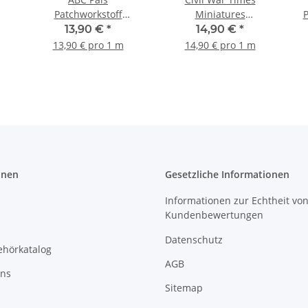
Patchworkstoff
Miniatures
P
r
Buchstaben rauchblau
Patchworkstoff Oval
13,90 €
*
14,90 €
*
spitz braun
13,90 € pro 1 m
14,90 € pro 1 m
onen
Gesetzliche Informationen
Informationen zur Echtheit vo
Kundenbewertungen
Datenschutz
ehörkatalog
AGB
uns
Sitemap