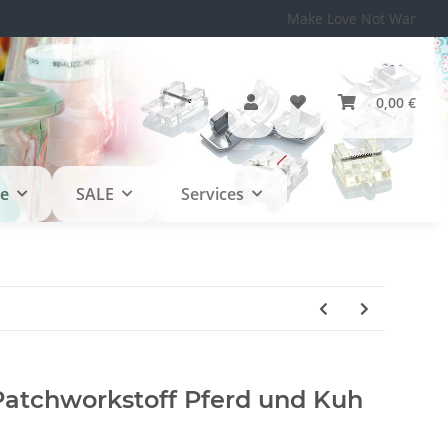
Make Love Not War
0,00 €
le
SALE
Services
atchworkstoff Pferd und Kuh