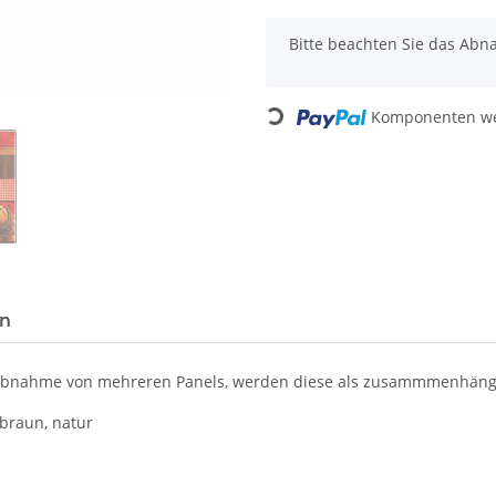
x
Bitte beachten Sie das Abna
Loading...
Komponenten wer
en
r Abnahme von mehreren Panels, werden diese als zusammmenhänge
braun, natur