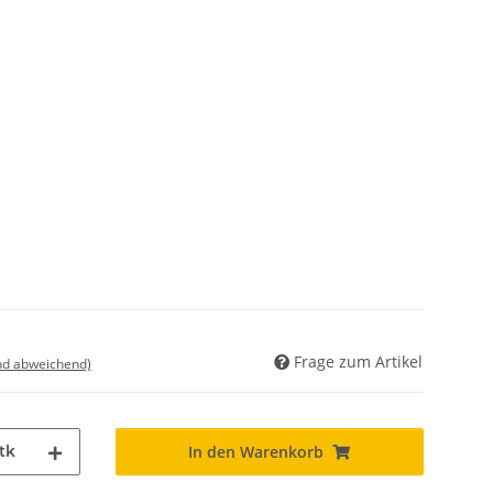
Frage zum Artikel
nd abweichend)
tk
In den Warenkorb