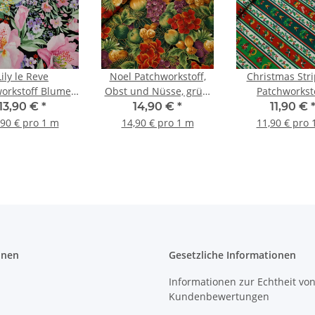
Lily le Reve
Noel Patchworkstoff,
Christmas Stri
orkstoff Blumen
Obst und Nüsse, grün,
Patchworksto
, grün, orange,
beere, rot, gold
Streifen, eiers
13,90 €
*
14,90 €
*
11,90 €
warz, flieder
grün, rot, g
,90 € pro 1 m
14,90 € pro 1 m
11,90 € pro 
onen
Gesetzliche Informationen
Informationen zur Echtheit vo
Kundenbewertungen