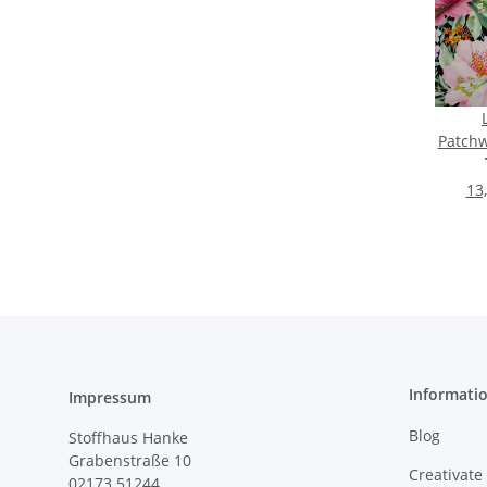
Patchw
rosa
sch
13
Informati
Impressum
Blog
Stoffhaus Hanke
Grabenstraße 10
Creativate
02173 51244