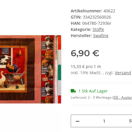
Artikelnummer:
40622
GTIN:
334232560026
HAN:
064780-72936r
Kategorie:
Stoffe
Hersteller:
Swafing
6,90 €
15,33 € pro 1 m
inkl. 19% MwSt. , zzgl.
Versand
1 Stk Auf Lager
Lieferzeit:
2 - 3 Werktage
(DE - Ausla
S